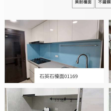
美耐檯面
不鏽鋼
石英石檯面01169