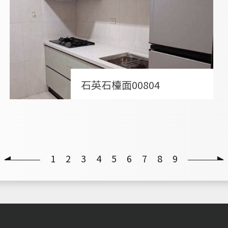
石英石檯面00804
1
2
3
4
5
6
7
8
9